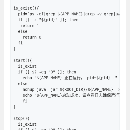
is_exist(){

  pid=`ps -ef|grep ${APP_NAME}|grep -v grep|awk '{p
  if [[ -z "${pid}" ]]; then

   return 1

  else

    return 0

  fi

}

start(){

  is_exist

  if [[ $? -eq "0" ]]; then

    echo "${APP_NAME} 正在运行。 pid=${pid} ."

  else

    nohup java -jar ${ROOT_DIR}/${APP_NAME}  > ${R
    echo "${APP_NAME}启动成功，请查看日志确保运行正常。
    fi

}

stop(){

  is_exist
