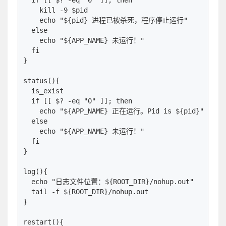
  if [[ $? -eq "0" ]]; then

    kill -9 $pid

    echo "${pid} 进程已被杀死，程序停止运行"

  else

    echo "${APP_NAME} 未运行！"

  fi

}

status(){

  is_exist

  if [[ $? -eq "0" ]]; then

    echo "${APP_NAME} 正在运行。Pid is ${pid}"

  else

    echo "${APP_NAME} 未运行！"

  fi

}

log(){

  echo "日志文件位置：${ROOT_DIR}/nohup.out"

  tail -f ${ROOT_DIR}/nohup.out

}

restart(){
