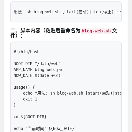
用法: sh blog-web.sh [start(启动)|stop(停止)|rest
二、脚本内容（粘贴后重命名为
文
blog-web.sh
件）：
#!/bin/bash

ROOT_DIR="/data/web"

APP_NAME=blog-web.jar

NOW_DATE=$(date +%c)

usage() {

    echo "用法: sh blog-web.sh [start(启动)|stop
    exit 1

}

cd ${ROOT_DIR}

echo "当前时间：${NOW_DATE}"
