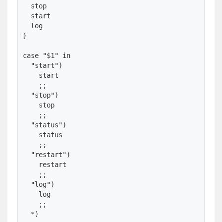
  stop

  start

  log

}

case "$1" in

  "start")

    start

    ;;

  "stop")

    stop

    ;;

  "status")

    status

    ;;

  "restart")

    restart

    ;;

  "log")

    log

    ;;

  *)
