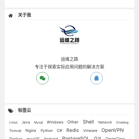
关于我
运维之路
专注于探索实际应用问题的解决方案
标签云
Shell
Other
Windows
Java
Network
Linux
Mysql
Oneblog
Redis
OpenVPN
Nginx
C#
Vmware
Tomcat
Python
PostgreSQL
Git
Docker
macOS
Android
OpenClaw