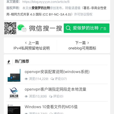
本文链接：
https://blog.eyyyye.com/article/6
版权声明：
本文由
爱做梦的比特
原创发布，转载请遵循《
署名-非商业性使
用-相同方式共享 4.0 国际 (CC BY-NC-SA 4.0)
》许可协议授权
上一篇
下一篇
IPv4私网预留地址说明
oneblog可用图标
热门推荐
openvpn安装配置说明(windows系统)
浏览(114,229)
评论(37)
openvpn客户端指定网段走本地流量
浏览(13,926)
评论(0)
Windows 10查看文件的MD5值
浏览(13,730)
评论(1)