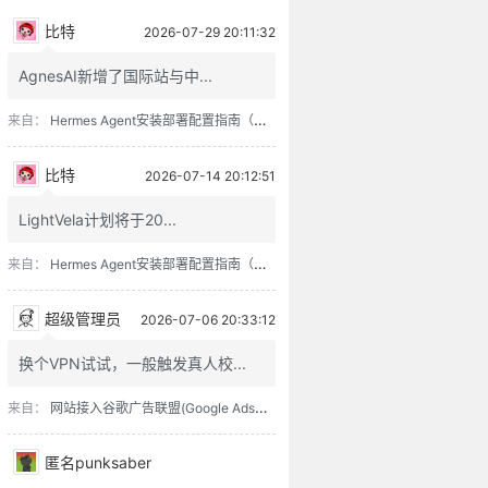
比特
2026-07-29 20:11:32
AgnesAI新增了国际站与中...
如何能不败？
来自：
Hermes Agent安装部署配置指南（含零成本接入方案）
比特
2026-07-14 20:12:51
LightVela计划将于20...
来自：
Hermes Agent安装部署配置指南（含零成本接入方案）
超级管理员
2026-07-06 20:33:12
。
换个VPN试试，一般触发真人校...
可太浓艳，亦不宜太枯寂。
来自：
网站接入谷歌广告联盟(Google Adsense)过程记录
？
匿名punksaber