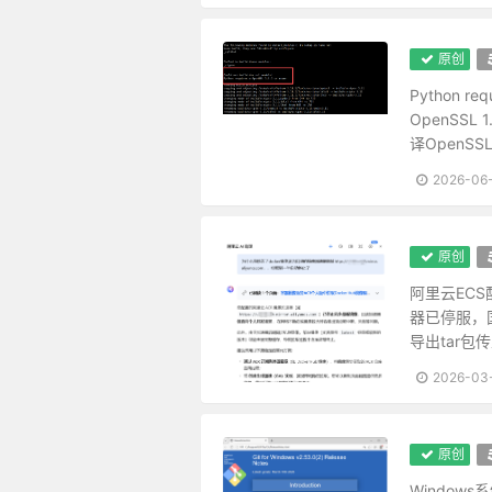
维
夜深人静，独坐观心，始觉妄穷而
恩里由来生害，故快意时须早回头
之
藜口苋肠者，多冰清玉洁；衮衣玉
原创
路
面前的田地要放得宽，使人无不平
Python 
径路窄处，留一步与人行；滋味浓
OpenSSL 
-
作人无甚高远事业，摆脱得俗情便
译OpenSS
交友须带三分侠气，做人要存一点
专
2026-06
宠利毋居人前，德业毋落人后；受
注
处世让一步为高，退步即进步的张
盖世功劳，当不得一个“矜”字；弥天
于
原创
完名美节，不宜独任，分些与人，
阿里云EC
探
事事留个有余不尽的意思，便造物
器已停服，
家庭有个真佛，日用有种真道；人
导出tar
索
好动者云电风灯，嗜寂者死灰槁木
2026-03
实
攻人之恶毋太严，要思其堪受；教
粪虫至秽，变为蝉而饮露于秋风；
际
矜高居傲，无非客气；降服得客气
原创
应
饱后思味，则浓淡之境都消；色后
Window