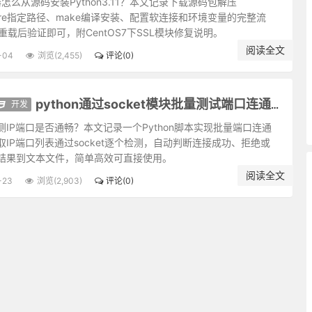
务器怎么从源码安装Python3.11？本文记录下载源码包解压
宁居无不居有，宁处缺不处完。
figure指定路径、make编译安装、配置软连接和环境变量的完整流
堕尘情；客气未融者，虽泽四海利万世，终为剩技。
ce重载后验证即可，附CentOS7下SSL模块修复说明。
昧，白日下有厉鬼。
阅读全文
-04
浏览(2,455)
评论(0)
为最真；人知饥寒为忧，不知不饥不寒之忧为更甚。
善而急人知，善处即是恶根。
皆是播弄英雄、颠倒豪杰处。君子只是逆来顺受，居安思危，天亦无所用
开发
python通过socket模块批量测试端口连通性
清，逢物必杀；凝滞固执者，如死水腐木，生机已绝。俱难建功业而延福
测IP端口是否通畅？本文记录一个Python脚本实现批量端口连通
已；祸不可避，去杀机以为远祸之方而已。
取IP端口列表通过socket逐个检测，自动判断连接成功、拒绝或
尤骈集；十谋九成未必归功，一谋不成则訾议丛兴。君子所以宁默毋躁，
结果到文本文件，简单高效可直接使用。
气清冷者，受享亦凉薄；惟和气热心之人，其福亦厚，其泽也长。
阅读全文
广大宏朗；人欲路上甚窄，才寄迹，眼前俱是荆棘泥涂。
-23
浏览(2,903)
评论(0)
其福始久；一疑一信相参勘，勘极而成知者，其知始真。
可不实，实则物欲不入。
。故君子当存含垢纳污之量，不可持好洁独行之操。
范。只一优游不振，便终身无个进步。白沙云：“为人多病未足羞，一生
为昏，变恩为惨，染洁为污，坏了一生人品。故古人以不贪为宝，所以度
。只是主人翁惺惺不昧，独坐中堂，贼便化为家人矣。
既往之失，不如防将来之非。