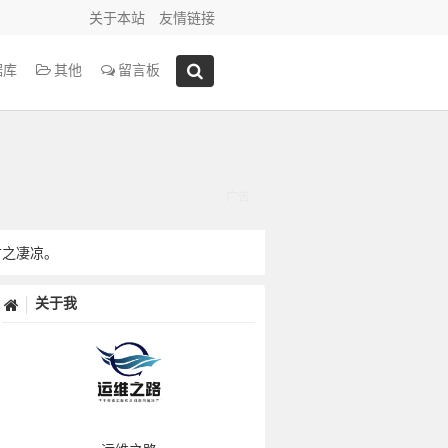
关于本站
友情链接
据库
其他
留言板
古之凄凉。
关于我
中矣。
悠闲的趣味。