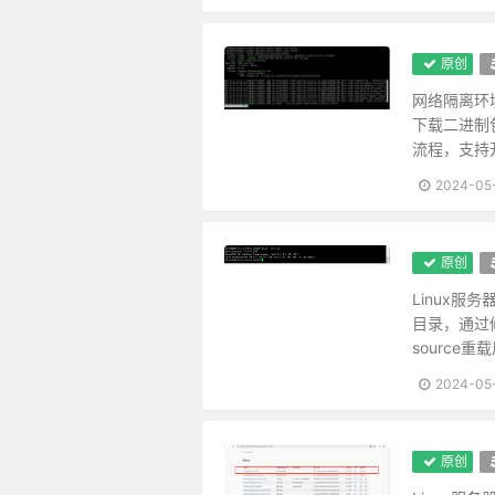
人人有个大慈悲，维摩、屠刽无二
进德修道，要个木石的念头，若一
吉人无论作用安详，即梦寐神魂无
原创
肝受病则目不能视，肾受病则耳不
网络隔离环
福莫福于少事，祸莫祸于多心。唯
下载二进制包
处治世宜方，处乱世宜圆，处叔季
流程，支持
我有功于人不可念，而过则不可不
2024-05
施恩者，内不见己，外不见人，则
人之际遇，有齐有不齐，而能使己
心地干净方可读书学古，不然见一
原创
奢者富而不足，何如俭者贫而有余
Linux服
读书不见圣贤，如铅椠佣；居官不
目录，通过修改
人心有一部真文章，都被残篇短简
source
苦心中常得悦心之趣，得意时便生
2024-05
春至时和，花尚铺一段好色，鸟且
学者有段兢业的心思，又要有段潇
原创
真廉无廉名，立名者正所以为贪；