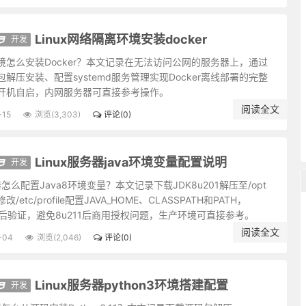
心也；处处有种真趣味，金屋、茅檐非两地也。只是欲闭情封，当面错过
有欣羡，便趋欲境；济世经邦，要段云水的趣味，若一有贪著，便堕危机
Linux网络隔离环境安装docker
非和气；凶人无论行事狠戾，即声音笑语浑是杀机。
开发
能听；受病于人所不见，必发于人所共见。故君子欲无得罪于昭昭，必先
境怎么安装Docker？本文记录在无法访问公网的服务器上，通过
苦事者，方知少事之为福；唯平心者，始知多心之为祸。
解压安装、配置systemd服务管理实现Docker离线部署的完整
之世当方圆并用；待善人宜宽，待恶人宜严，待庸众之人当宽严互存。
开机自启，内网服务器可直接参考操作。
念；人有恩于我不可忘，而怨则不可不忘。
阅读全文
-15
浏览(3,303)
评论(0)
斗粟可当万钟之报；利物者，计己之施，责人之报，虽百镒难成一文之功
独齐乎？己之情理，有顺有不顺，而能使人皆顺乎？以此相观对治，亦是
善行窃以济私，闻一善言假以覆短，是又藉寇兵而赍盗粮矣。
Linux服务器java环境变量配置说明
开发
？能者劳而府怨，何如拙者逸而全真？
务器怎么配置Java8环境变量？本文记录下载JDK8u201解压至/opt
爱子民，如衣冠盗。讲学不尚躬行，为口头禅；立业不思种德，为眼前花
/etc/profile配置JAVA_HOME、CLASSPATH和PATH，
封锢了；有一部真鼓吹，都被妖歌艳舞湮没了。学者须扫除外物，直觅本
重载后验证，避免8u211后商用授权问题，生产环境可直接参考。
失意之悲。
阅读全文
-04
浏览(2,046)
评论(0)
啭几句好音。士君子幸列头角，复遇温饱，不思立好言、行好事，虽是在
洒的趣味，若一味敛束清苦，是有秋杀无春生，何以发育万物？
Linux服务器python3环境搭建配置
开发
大巧无巧术，用术者乃所以为拙。