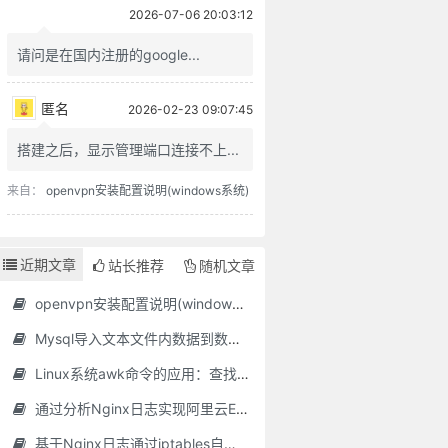
，便咫尺千里矣。
2026-07-06 20:03:12
。
请问是在国内注册的google...
无得罪于冥冥。
来自：
网站接入谷歌广告联盟(Google Adsense)过程记录
匿名
2026-02-23 09:07:45
搭建之后，显示管理端口连接不上...
。
来自：
openvpn安装配置说明(windows系统)
一方便法门。
近期文章
站长推荐
随机文章
。
openvpn安装配置说明(windows系统)
来，才有个真受用。
Mysql导入文本文件内数据到数据库表
富贵名誉，自道德来者，如山林中花，自是舒徐繁衍；自功业来者，如盆槛中花，便有迁徙兴废；若以权力得者，如瓶钵中花，其根不植，其萎可立而待矣。
Linux系统awk命令的应用：查找文本文件中最长行
世百年，恰似未生一日。
通过分析Nginx日志实现阿里云ESA自动添加黑名单
基于Nginx日志通过iptables自动封禁恶意IP的脚本