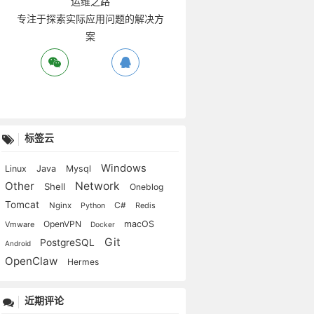
运维之路
专注于探索实际应用问题的解决方
案
标签云
Windows
Linux
Java
Mysql
Other
Network
Shell
Oneblog
忧。
Tomcat
C#
Nginx
Redis
Python
心万倍矣。
OpenVPN
macOS
Vmware
Docker
Git
PostgreSQL
Android
OpenClaw
Hermes
动无不正。
近期评论