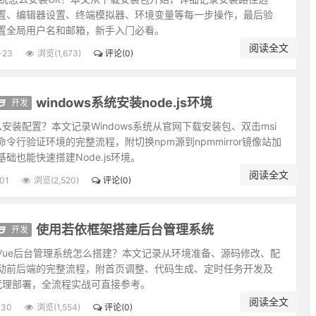
处林泉之下，须要怀廊庙的经纶。
置、编辑器设置、终端模拟器、环境变量等每一步操作，最后验
不求感德，无怨便是德。
置全局用户名和邮箱，新手入门必看。
；澹泊是高风，太枯则无以济人利物。
阅读全文
-23
浏览(1,673)
评论(0)
行满之士，要观其末路。
贫贱其行矣，如何能享？聪明人宜敛藏而反炫耀，是聪明而愚懵其病矣，
知向明之太霭；守静而后知好动之过劳，养默而后知多言之为躁。
windows系统安装node.js环境
开发
放得道德仁义之心下，才可入圣。
s怎么安装配置？本文记录Windows系统从官网下载安装包、双击msi
；声色未必障道，聪明乃障道之藩屏。
令行验证环境的完整流程，附切换npm源到npmmirror镜像站加
须知退一步之法；行得去处，务加让三分之功。
础也能快速搭建Node.js环境。
君子不难于恭，而难于有礼。
阅读全文
地；宁谢纷华而甘澹泊，遗个清白在乾坤。
-01
浏览(2,520)
评论(0)
；驭横者先驭此气，气平则外横不侵。
交游。若一接近匪人，是清净田中下一不净的种子，便终身难植嘉禾矣。
使用若依框架搭建后台管理系统
开发
一染指便深入万仞；理路上事，毋惮其难而稍为退步，一退步便远隔千山
处皆浓；念头淡者，自待薄，待人亦薄，事事皆淡。故君子居常嗜好，不
i-Vue后台管理系统怎么搭建？本文记录从环境准备、源码修改、配
启动前后端的完整流程，附首页调整、代码生成、定时任务开发及
君相所牢笼；人定胜天，志一动气，君子亦不受造化之陶铸。
反向代理部署，全流程实战可直接参考。
中濯足，如何超达？处世不退一步处，如飞蛾投烛，羝羊触藩，如何安乐
阅读全文
德而留意于事功名誉，必无实诣；读书而寄兴于吟咏风雅，定不深心。
-30
浏览(1,554)
评论(0)