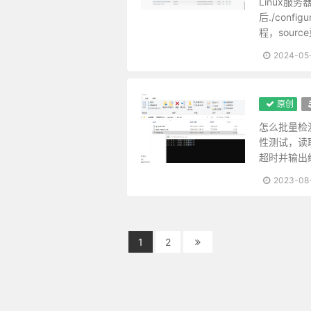
Linux服
欹器以满覆，扑满以空全。故君子
后./con
名根未拔者，纵轻千乘甘一瓢，总
程，sour
心体光明，暗室中有青天；念头暗
2024-05
人知名位为乐，不知无名无位之乐
为恶而畏人知，恶中犹有善路；为
天之机缄不测，抑而伸，伸而抑，
原创
躁性者火炽，遇物则焚；寡恩者冰
怎么批量检
福不可徼，养喜神以为召福之本而
性测试，读
十语九中未必称奇，一语不中则愆
超时并输出
天地之气，暖则生，寒则杀。故性
天理路上甚宽，稍游心，胸中便觉
2023-08
一苦一乐相磨练，练极而成福者，
心不可不虚，虚则义理来居；心不
地之秽者多生物，水之清者常无鱼
1
2
泛驾之马可就驰驱，跃冶之金终归型
人只一念贪私，便销刚为柔，塞智
耳目见闻为外贼，情欲意识为内贼
图未就之功，不如保已成之业；悔