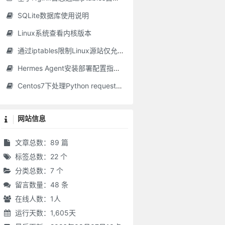
SQLite数据库使用说明
Linux系统查看内核版本
通过iptables限制Linux源站仅允许CDN回源IP访问
其伎俩矣。
Hermes Agent安装部署配置指南（含零成本接入方案）
祉。
Centos7下处理Python requests库SSL模块不可用问题
宁拙毋巧。
网站信息
文章总数：89 篇
标签总数：22 个
分类总数：7 个
无病是吾忧。”真确论也。
留言数量：48 条
越一世。
在线人数：
1
人
运行天数：1,605天