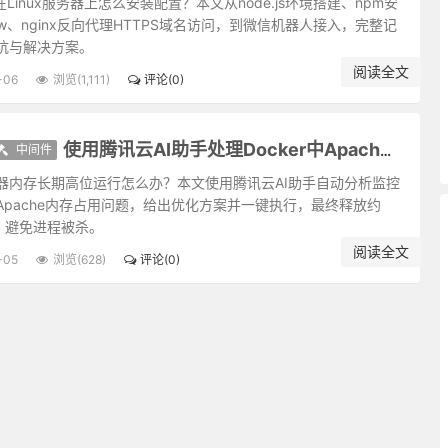
aw在Linux服务器上怎么安装配置？本文从node.js环境搭建、npm安
宁居无不居有，宁处缺不处完。
law、nginx反向代理HTTPS域名访问，到微信机器人接入，完整记
堕尘情；客气未融者，虽泽四海利万世，终为剩技。
坑与解决方案。
昧，白日下有厉鬼。
阅读全文
-06
浏览(1,111)
评论(0)
为最真；人知饥寒为忧，不知不饥不寒之忧为更甚。
善而急人知，善处即是恶根。
皆是播弄英雄、颠倒豪杰处。君子只是逆来顺受，居安思危，天亦无所用
中间件
使用腾讯云AI助手处理Docker中Apache内存问题
清，逢物必杀；凝滞固执者，如死水腐木，生机已绝。俱难建功业而延福
器内存长期高位运行怎么办？本文使用腾讯云AI助手自动分析监控
已；祸不可避，去杀机以为远祸之方而已。
Apache内存占用问题，给出优化方案并一键执行，最终释放约
尤骈集；十谋九成未必归功，一谋不成则訾议丛兴。君子所以宁默毋躁，
存，避免进程被杀。
气清冷者，受享亦凉薄；惟和气热心之人，其福亦厚，其泽也长。
阅读全文
广大宏朗；人欲路上甚窄，才寄迹，眼前俱是荆棘泥涂。
-05
浏览(628)
评论(0)
其福始久；一疑一信相参勘，勘极而成知者，其知始真。
可不实，实则物欲不入。
。故君子当存含垢纳污之量，不可持好洁独行之操。
范。只一优游不振，便终身无个进步。白沙云：“为人多病未足羞，一生
为昏，变恩为惨，染洁为污，坏了一生人品。故古人以不贪为宝，所以度
。只是主人翁惺惺不昧，独坐中堂，贼便化为家人矣。
既往之失，不如防将来之非。