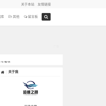
关于本站
友情链接
据库
其他
留言板
古之凄凉。
关于我
中矣。
悠闲的趣味。