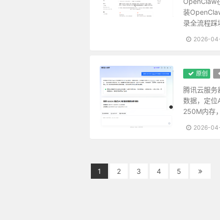
OpenCl
欹器以满覆，扑满以空全。故君子
装OpenC
名根未拔者，纵轻千乘甘一瓢，总
录全流程踩
心体光明，暗室中有青天；念头暗
2026-04
人知名位为乐，不知无名无位之乐
为恶而畏人知，恶中犹有善路；为
天之机缄不测，抑而伸，伸而抑，
原创
躁性者火炽，遇物则焚；寡恩者冰
腾讯云服务
福不可徼，养喜神以为召福之本而
数据，定位
十语九中未必称奇，一语不中则愆
250M内
天地之气，暖则生，寒则杀。故性
天理路上甚宽，稍游心，胸中便觉
2026-04
一苦一乐相磨练，练极而成福者，
心不可不虚，虚则义理来居；心不
地之秽者多生物，水之清者常无鱼
1
2
3
4
5
泛驾之马可就驰驱，跃冶之金终归型
人只一念贪私，便销刚为柔，塞智
耳目见闻为外贼，情欲意识为内贼
图未就之功，不如保已成之业；悔