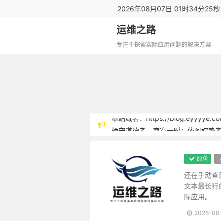
2026年08月07日 01时34分25
运维之路
专注于探索实际应用问题的解决方案
栖守道德者，寂寞一时；依阿权势
涉世浅，点染亦浅；历事深，机械
Linux
君子之心事，天青日白，不可使人
原创
势利纷华，不近者为洁，近之而不
-
耳中常闻逆耳之言，心中常有拂心
还在手动查
运
文本最长行
疾风怒雨，禽鸟戚戚；霁日光风，
际应用。
肥醲辛甘非真味，真味只是淡；神
维
天地寂然不动，而气机无息稍停；
2026-08