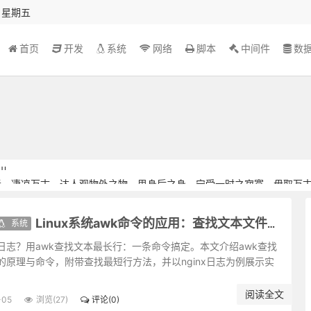
秒 星期五
首页
开发
系统
网络
脚本
中间件
数
者，凄凉万古。达人观物外之物，思身后之身，宁受一时之寂寞，毋取万
亦深。故君子与其练达，不若朴鲁；与其曲谨，不若疏狂。
不知；君子之才华，玉韫珠藏，不可使人易知。
系统
Linux系统awk命令的应用：查找文本文件中最长行
染者尤洁；智械机巧，不知者为高，知之而不用者为尤高。
之事，才是进德修行的砥石。若言言悦耳，事事快心，便把此生埋在鸩毒
日志？用awk查找文本最长行：一条命令搞定。本文介绍awk查找
的原理与命令，附带查找最短行方法，并以nginx日志为例展示实
草木欣欣。可见天地不可一日无和气，人心不可一日无喜神。
奇卓异非至人，至人只是常。
阅读全文
日月昼夜奔驰，而贞明万古不易。故君子闲时要有吃紧的心思，忙处要有
-05
浏览(27)
评论(0)