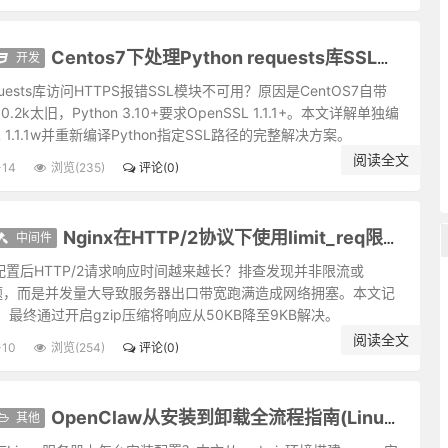
心也；处处有种真趣味，金屋、茅檐非两地也。只是欲闭情封，当面错过
有欣羡，便趋欲境；济世经邦，要段云水的趣味，若一有贪著，便堕危机
非和气；凶人无论行事狠戾，即声音笑语浑是杀机。
开发
Centos7下处理Python requests库SSL模块不可用问题
能听；受病于人所不见，必发于人所共见。故君子欲无得罪于昭昭，必先
requests库访问HTTPS报错SSL模块不可用？原因是CentOS7自带
苦事者，方知少事之为福；唯平心者，始知多心之为祸。
1.0.2k太旧，Python 3.10+要求OpenSSL 1.1.1+。本文详解单独编
之世当方圆并用；待善人宜宽，待恶人宜严，待庸众之人当宽严互存。
L 1.1.1w并重新编译Python指定SSL路径的完整解决方案。
念；人有恩于我不可忘，而怨则不可不忘。
阅读全文
-14
浏览(235)
评论(0)
斗粟可当万钟之报；利物者，计己之施，责人之报，虽百镒难成一文之功
独齐乎？己之情理，有顺有不顺，而能使人皆顺乎？以此相观对治，亦是
善行窃以济私，闻一善言假以覆短，是又藉寇兵而赍盗粮矣。
中间件
Nginx在HTTP/2协议下使用limit_req限流出现响应延迟问题排查处理
？能者劳而府怨，何如拙者逸而全真？
流配置后HTTP/2请求响应时间越来越长？排查发现并非限流或
爱子民，如衣冠盗。讲学不尚躬行，为口头禅；立业不思种德，为眼前花
2问题，而是并发量大导致服务器出口带宽跑满造成网络拥塞。本文记
封锢了；有一部真鼓吹，都被妖歌艳舞湮没了。学者须扫除外物，直觅本
最终通过开启gzip压缩将响应从50KB降至9KB解决。
失意之悲。
阅读全文
-10
浏览(254)
评论(0)
啭几句好音。士君子幸列头角，复遇温饱，不思立好言、行好事，虽是在
洒的趣味，若一味敛束清苦，是有秋杀无春生，何以发育万物？
其他
OpenClaw从安装到卸载全流程指南(Linux系统)
大巧无巧术，用术者乃所以为拙。