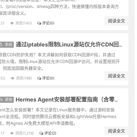
处林泉之下，须要怀廊庙的经纶。
ectl、/proc/version、dmesg四种方法，快速搞懂内核版本查询方
不求感德，无怨便是德。
解其详细含义。
；澹泊是高风，太枯则无以济人利物。
阅读全文
-21
浏览(140)
评论(0)
行满之士，要观其末路。
贫贱其行矣，如何能享？聪明人宜敛藏而反炫耀，是聪明而愚懵其病矣，
知向明之太霭；守静而后知好动之过劳，养默而后知多言之为躁。
系统
通过iptables限制Linux源站仅允许CDN回源IP访问
放得道德仁义之心下，才可入圣。
露导致CDN防护失效？本文详解如何获取CDN回源IP段，并通过
；声色未必障道，聪明乃障道之藩屏。
es配置防火墙，限制Linux源站仅允许CDN回源IP访问，并设置规则开
须知退一步之法；行得去处，务加让三分之功。
，彻底加固服务器安全。
君子不难于恭，而难于有礼。
阅读全文
地；宁谢纷华而甘澹泊，遗个清白在乾坤。
-02
浏览(198)
评论(0)
；驭横者先驭此气，气平则外横不侵。
交游。若一接近匪人，是清净田中下一不净的种子，便终身难植嘉禾矣。
其他
Hermes Agent安装部署配置指南（含零成本接入方案）
一染指便深入万仞；理路上事，毋惮其难而稍为退步，一退步便远隔千山
处皆浓；念头淡者，自待薄，待人亦薄，事事皆淡。故君子居常嗜好，不
 Agent怎么安装部署？本文记录在Linux服务器中，通过源码安装
Agent全流程。同时提供腾讯云模板安装和LightVela托管Hermes
君相所牢笼；人定胜天，志一动气，君子亦不受造化之陶铸。
案，附Agnes AI免费大模型API申请教程。
中濯足，如何超达？处世不退一步处，如飞蛾投烛，羝羊触藩，如何安乐
阅读全文
德而留意于事功名誉，必无实诣；读书而寄兴于吟咏风雅，定不深心。
-17
浏览(1,276)
评论(2)