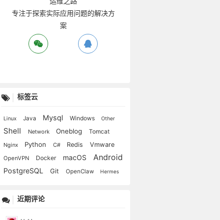
运维之路
专注于探索实际应用问题的解决方
案
标签云
Mysql
Windows
Java
Linux
Other
Shell
Oneblog
Tomcat
Network
忧。
Python
Vmware
Redis
Nginx
C#
心万倍矣。
Android
macOS
Docker
OpenVPN
PostgreSQL
Git
OpenClaw
Hermes
近期评论
动无不正。