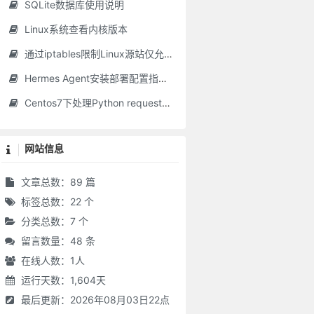
SQLite数据库使用说明
Linux系统查看内核版本
通过iptables限制Linux源站仅允许CDN回源IP访问
Hermes Agent安装部署配置指南（含零成本接入方案）
其伎俩矣。
Centos7下处理Python requests库SSL模块不可用问题
祉。
宁拙毋巧。
网站信息
文章总数：89 篇
标签总数：22 个
分类总数：7 个
留言数量：48 条
无病是吾忧。”真确论也。
在线人数：
1
人
越一世。
运行天数：1,604天
最后更新：2026年08月03日22点