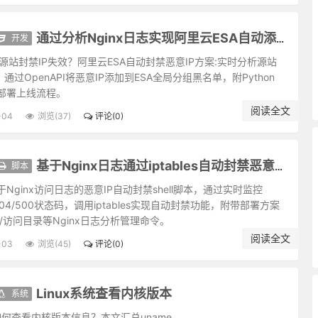
真独露，每于此中得大机趣；既觉真现而妄难逃，又于此中得大惭忸。
；败后或反成功，故拂心处莫便放手。
食者，甘卑膝奴颜。盖志以淡泊明，而节从肥甘丧也。
开发
通过分析Nginx日志实现阿里云ESA自动添加黑名单
之叹；身后的惠泽要流得久，使人有不匮之思。
源站封禁IP失效？阿里云ESA自动封禁恶意IP方案:实时分析源站
的，减三分让人尝：此是涉世一极安乐法。
志，通过OpenAPI将恶意IP添加到ESA全局分组黑名单，附Python
入名流；为学无甚增益功夫，减除得物累便超圣境。
部署上线流程。
素心。
阅读全文
-04
浏览(37)
评论(0)
享毋逾分外，修为毋减分中。
本；待人宽一分是福，利人实利己的根基。
罪过，当不得一个“悔”字。
脚本
基于Nginx日志通过iptables自动封禁恶意IP的脚本
可以远害全身；辱行污名，不宜全推，引些归己，可以韬光养德。
Nginx访问日志的恶意IP自动封禁shell脚本，通过实时监控
不能忌我，鬼神不能损我。若业必求满，功必求盈者，不生内变，必招外
/404/500状态码，调用iptables实现自动封禁功能，附带部署方案
能诚心和气、愉色婉言，使父母兄弟间形骸两释、意气交流，胜于调息观
码/访问目录等Nginx日志分析管理命令。
；须定云止水中有鸢飞鱼跃气象，才是有道的心体。
阅读全文
-03
浏览(45)
评论(0)
人之善毋过高，当使其可从。
腐草无光，化为萤而耀采于夏月。因知洁常自污出，明每从晦生也。
下，而后正气伸。情欲意识，尽属妄心；消杀得妄心尽，而后真心现。
Linux系统查看内核版本
系统
思淫，则男女之见尽绝。故人常以事后之悔悟，破临事之痴迷，则性定而
统如何查看内核版本信息？本文汇总uname、