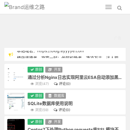
运维之路
Toggle
navigation
栖守道德者，寂寞一时；依阿权势者，凄凉万古。达人观物外之物，思身后之身，宁受一时之寂寞，毋取万古之凄凉。
涉世浅，点染亦浅；历事深，机械亦深。故君子与其练达，不若朴鲁；与其曲谨，不若疏狂。
Python
君子之心事，天青日白，不可使人不知；君子之才华，玉韫珠藏，不可使人易知。
原创
开发
势利纷华，不近者为洁，近之而不染者尤洁；智械机巧，不知者为高，知之而不用者为尤高。
-
通过分析Nginx日志实现阿里云ESA自动添加黑名单
耳中常闻逆耳之言，心中常有拂心之事，才是进德修行的砥石。若言言悦耳，事事快心，便把此生埋在鸩毒中矣。
浏览(47)
评论(0)
运
疾风怒雨，禽鸟戚戚；霁日光风，草木欣欣。可见天地不可一日无和气，人心不可一日无喜神。
原创
数据库
肥醲辛甘非真味，真味只是淡；神奇卓异非至人，至人只是常。
维
SQLite数据库使用说明
天地寂然不动，而气机无息稍停；日月昼夜奔驰，而贞明万古不易。故君子闲时要有吃紧的心思，忙处要有悠闲的趣味。
浏览(59)
评论(0)
之
夜深人静，独坐观心，始觉妄穷而真独露，每于此中得大机趣；既觉真现而妄难逃，又于此中得大惭忸。
恩里由来生害，故快意时须早回头；败后或反成功，故拂心处莫便放手。
原创
开发
路
藜口苋肠者，多冰清玉洁；衮衣玉食者，甘卑膝奴颜。盖志以淡泊明，而节从肥甘丧也。
Centos7下处理Python requests库SSL模块不可用问题