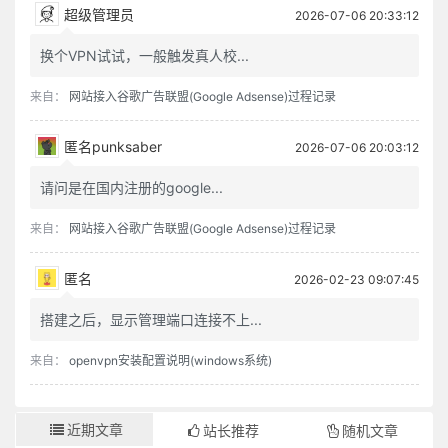
超级管理员
2026-07-06 20:33:12
人知名位为乐，不知无名无位之乐为最真；人知饥寒为忧，不知不饥不寒之忧为更甚。
为恶而畏人知，恶中犹有善路；为善而急人知，善处即是恶根。
换个VPN试试，一般触发真人校...
天之机缄不测，抑而伸，伸而抑，皆是播弄英雄、颠倒豪杰处。君子只是逆来顺受，居安思危，天亦无所用其伎俩矣。
躁性者火炽，遇物则焚；寡恩者冰清，逢物必杀；凝滞固执者，如死水腐木，生机已绝。俱难建功业而延福祉。
来自：
网站接入谷歌广告联盟(Google Adsense)过程记录
福不可徼，养喜神以为召福之本而已；祸不可避，去杀机以为远祸之方而已。
十语九中未必称奇，一语不中则愆尤骈集；十谋九成未必归功，一谋不成则訾议丛兴。君子所以宁默毋躁，宁拙毋巧。
匿名punksaber
2026-07-06 20:03:12
天地之气，暖则生，寒则杀。故性气清冷者，受享亦凉薄；惟和气热心之人，其福亦厚，其泽也长。
请问是在国内注册的google...
天理路上甚宽，稍游心，胸中便觉广大宏朗；人欲路上甚窄，才寄迹，眼前俱是荆棘泥涂。
一苦一乐相磨练，练极而成福者，其福始久；一疑一信相参勘，勘极而成知者，其知始真。
来自：
网站接入谷歌广告联盟(Google Adsense)过程记录
心不可不虚，虚则义理来居；心不可不实，实则物欲不入。
地之秽者多生物，水之清者常无鱼。故君子当存含垢纳污之量，不可持好洁独行之操。
匿名
2026-02-23 09:07:45
泛驾之马可就驰驱，跃冶之金终归型范。只一优游不振，便终身无个进步。白沙云：“为人多病未足羞，一生无病是吾忧。”真确论也。
搭建之后，显示管理端口连接不上...
人只一念贪私，便销刚为柔，塞智为昏，变恩为惨，染洁为污，坏了一生人品。故古人以不贪为宝，所以度越一世。
耳目见闻为外贼，情欲意识为内贼。只是主人翁惺惺不昧，独坐中堂，贼便化为家人矣。
来自：
openvpn安装配置说明(windows系统)
图未就之功，不如保已成之业；悔既往之失，不如防将来之非。
气象要高旷而不可疏狂，心思要缜密而不可琐屑，趣味要冲淡而不可偏枯，操守要严明而不可激烈。
风来疏竹，风过而竹不留声；雁度寒潭，雁度而潭不留影。故君子事来而心始现，事去而心随空。
近期文章
站长推荐
随机文章
清能有容，仁能善断，明不伤察，直不过矫，是谓蜜饯不甜，海味不咸，才是懿德。