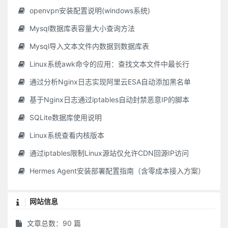
openvpn安装配置说明(windows系统)
贫家净扫地，贫女净梳头，景色虽不艳丽，气度自是风雅。士君子一当穷愁寥落，奈何辄自废弛哉!
闲中不放过，忙处有受用；静中不落空，动处有受用；暗中不欺隐，明处有受用。
Mysql数据库表容量大小查询方法
念头起处，才觉向欲路上去，便挽从理路上来。一起便觉，一觉便转，此是转祸为福，起死回生的关头，切莫轻易放过。
Mysql导入文本文件内数据到数据库表
静中念虑澄澈，见心之真体；闲中气象从容，识心之真机；淡中意趣冲夷，得心之真味。观心证道，无如此三者。
静中静，非真静，动处静得来，才是性天之真境；乐处乐，非真乐，苦中乐得来，才是心体之真机。
Linux系统awk命令的应用：查找文本文件中最长行
舍己毋处其疑，处其疑即所舍之志多愧矣；施人毋责其报，责其报并所施之心俱非矣。
通过分析Nginx日志实现阿里云ESA自动添加黑名单
天薄我以福，吾厚吾德以迓之；天劳我以形，吾逸吾心以补之；天厄我以遇，吾亨吾道以通之。天且奈我何哉？
基于Nginx日志通过iptables自动封禁恶意IP的脚本
贞士无心徼福，天即就无心处牖其衷；人著意避祸，天即就著意中夺其魄。可见天之机权最神，人之智巧何益？
声妓晚景从良，一世之胭花无碍；贞妇白头失守，半生之清苦俱非。语云：“看人只看后半截。”真名言也。
SQLite数据库使用说明
平民肯种德施惠，便是无位的公相；士夫徒贪权市宠，竟成有爵的乞人。
Linux系统查看内核版本
问祖宗之德泽，吾身所享者是，当念其积累之难；问子孙之福祉，吾身所贻者是，要思其倾覆之易。
君子而诈善，无异小人之肆恶；君子而改节，不及小人之自新。
通过iptables限制Linux源站仅允许CDN回源IP访问
家人有过，不宜暴怒，不宜轻弃；此事难言，借他事隐讽之；今日不悟，俟来日再警之。如春风解冻，如和气消冰，才是家庭的型范。
Hermes Agent安装部署配置指南（含零成本接入方案）
此心常看得圆满，天下自无缺陷之世界；此心常放得宽平，天下自无险侧之人情。
澹泊之士，必为浓艳者所疑；检饰之人，多为放肆者所忌。君子处此，固不可少变其操履，亦不可露其锋芒。
网站信息
居逆境中，周身皆针砭药石，砥节砺行而不觉；处顺境中，眼前尽兵刃戈矛，销膏靡骨而不知。
生长富贵家中，嗜欲如猛火，权势似烈焰，若不带些清冷气味，其火焰不至焚人，必将自烁矣。
文章总数：90 篇
人心一真，便霜可飞，城可陨，金石可镂。若伪妄之人，形骸徒具，真宰已亡，对人则面目可憎，独居则形影自愧。