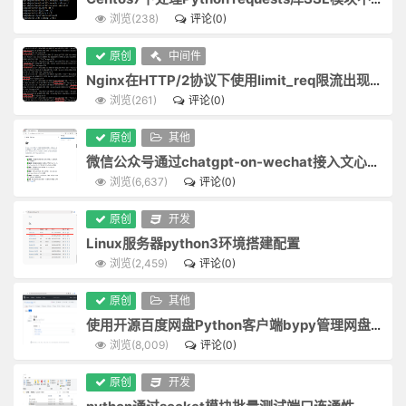
-
面前的田地要放得宽，使人无不平之叹；身后的惠泽要流得久，使人有不匮之思。
浏览(238)
评论(0)
径路窄处，留一步与人行；滋味浓的，减三分让人尝：此是涉世一极安乐法。
专
原创
中间件
作人无甚高远事业，摆脱得俗情便入名流；为学无甚增益功夫，减除得物累便超圣境。
Nginx在HTTP/2协议下使用limit_req限流出现响应延迟问题排查处理
交友须带三分侠气，做人要存一点素心。
注
浏览(261)
评论(0)
宠利毋居人前，德业毋落人后；受享毋逾分外，修为毋减分中。
于
处世让一步为高，退步即进步的张本；待人宽一分是福，利人实利己的根基。
原创
其他
盖世功劳，当不得一个“矜”字；弥天罪过，当不得一个“悔”字。
探
微信公众号通过chatgpt-on-wechat接入文心一言
完名美节，不宜独任，分些与人，可以远害全身；辱行污名，不宜全推，引些归己，可以韬光养德。
浏览(6,637)
评论(0)
索
事事留个有余不尽的意思，便造物不能忌我，鬼神不能损我。若业必求满，功必求盈者，不生内变，必招外忧。
家庭有个真佛，日用有种真道；人能诚心和气、愉色婉言，使父母兄弟间形骸两释、意气交流，胜于调息观心万倍矣。
原创
开发
实
好动者云电风灯，嗜寂者死灰槁木；须定云止水中有鸢飞鱼跃气象，才是有道的心体。
Linux服务器python3环境搭建配置
际
攻人之恶毋太严，要思其堪受；教人之善毋过高，当使其可从。
浏览(2,459)
评论(0)
粪虫至秽，变为蝉而饮露于秋风；腐草无光，化为萤而耀采于夏月。因知洁常自污出，明每从晦生也。
应
原创
其他
矜高居傲，无非客气；降服得客气下，而后正气伸。情欲意识，尽属妄心；消杀得妄心尽，而后真心现。
使用开源百度网盘Python客户端bypy管理网盘文件
用
饱后思味，则浓淡之境都消；色后思淫，则男女之见尽绝。故人常以事后之悔悟，破临事之痴迷，则性定而动无不正。
浏览(8,009)
评论(0)
居轩冕之中，不可无山林的气味；处林泉之下，须要怀廊庙的经纶。
问
处世不必邀功，无过便是功；与人不求感德，无怨便是德。
原创
开发
忧勤是美德，太苦则无以适性怡情；澹泊是高风，太枯则无以济人利物。