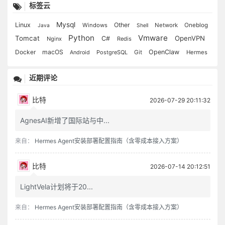
标签云
肝受病则目不能视，肾受病则耳不能听；受病于人所不见，必发于人所共见。故君子欲无得罪于昭昭，必先无得罪于冥冥。
福莫福于少事，祸莫祸于多心。唯苦事者，方知少事之为福；唯平心者，始知多心之为祸。
Mysql
Linux
Other
Windows
Network
Oneblog
Java
Shell
处治世宜方，处乱世宜圆，处叔季之世当方圆并用；待善人宜宽，待恶人宜严，待庸众之人当宽严互存。
Python
Vmware
Tomcat
OpenVPN
C#
Nginx
Redis
我有功于人不可念，而过则不可不念；人有恩于我不可忘，而怨则不可不忘。
Docker
macOS
OpenClaw
Android
PostgreSQL
Git
Hermes
施恩者，内不见己，外不见人，则斗粟可当万钟之报；利物者，计己之施，责人之报，虽百镒难成一文之功。
人之际遇，有齐有不齐，而能使己独齐乎？己之情理，有顺有不顺，而能使人皆顺乎？以此相观对治，亦是一方便法门。
近期评论
心地干净方可读书学古，不然见一善行窃以济私，闻一善言假以覆短，是又藉寇兵而赍盗粮矣。
奢者富而不足，何如俭者贫而有余？能者劳而府怨，何如拙者逸而全真？
比特
2026-07-29 20:11:32
读书不见圣贤，如铅椠佣；居官不爱子民，如衣冠盗。讲学不尚躬行，为口头禅；立业不思种德，为眼前花。
AgnesAI新增了国际站与中...
人心有一部真文章，都被残篇短简封锢了；有一部真鼓吹，都被妖歌艳舞湮没了。学者须扫除外物，直觅本来，才有个真受用。
苦心中常得悦心之趣，得意时便生失意之悲。
来自：
Hermes Agent安装部署配置指南（含零成本接入方案）
富贵名誉，自道德来者，如山林中花，自是舒徐繁衍；自功业来者，如盆槛中花，便有迁徙兴废；若以权力得者，如瓶钵中花，其根不植，其萎可立而待矣。
春至时和，花尚铺一段好色，鸟且啭几句好音。士君子幸列头角，复遇温饱，不思立好言、行好事，虽是在世百年，恰似未生一日。
比特
2026-07-14 20:12:51
学者有段兢业的心思，又要有段潇洒的趣味，若一味敛束清苦，是有秋杀无春生，何以发育万物？
真廉无廉名，立名者正所以为贪；大巧无巧术，用术者乃所以为拙。
LightVela计划将于20...
欹器以满覆，扑满以空全。故君子宁居无不居有，宁处缺不处完。
来自：
Hermes Agent安装部署配置指南（含零成本接入方案）
名根未拔者，纵轻千乘甘一瓢，总堕尘情；客气未融者，虽泽四海利万世，终为剩技。
心体光明，暗室中有青天；念头暗昧，白日下有厉鬼。