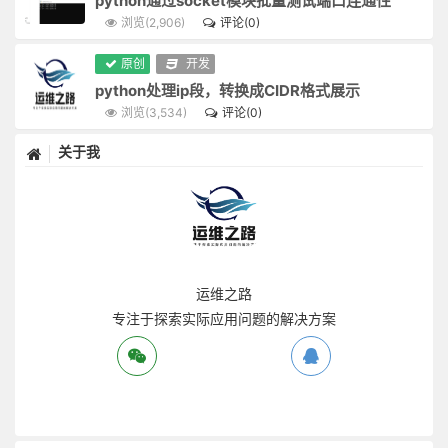
题
python通过socket模块批量测试端口连通性
事穷势蹙之人，当原其初心；功成行满之士，要观其末路。
浏览(2,906)
评论(0)
的
富贵家宜宽厚而反忌刻，是富贵而贫贱其行矣，如何能享？聪明人宜敛藏而反炫耀，是聪明而愚懵其病矣，如何能不败？
原创
开发
居卑而后知登高之为危，处晦而后知向明之太霭；守静而后知好动之过劳，养默而后知多言之为躁。
解
python处理ip段，转换成CIDR格式展示
放得功名富贵之心下，便可脱凡；放得道德仁义之心下，才可入圣。
决
浏览(3,534)
评论(0)
利欲未尽害心，意见乃害心之蟊贼；声色未必障道，聪明乃障道之藩屏。
人情反覆，世路崎岖。行不去处，须知退一步之法；行得去处，务加让三分之功。
方
关于我
待小人不难于严，而难于不恶；待君子不难于恭，而难于有礼。
案
宁守浑噩而黜聪明，留些正气还天地；宁谢纷华而甘澹泊，遗个清白在乾坤。
降魔者先自降心，心伏则群魔退听；驭横者先驭此气，气平则外横不侵。
教弟子如养闺女，最要严出入、谨交游。若一接近匪人，是清净田中下一不净的种子，便终身难植嘉禾矣。
欲路上事，毋乐其便而姑为染指，一染指便深入万仞；理路上事，毋惮其难而稍为退步，一退步便远隔千山。
念头浓者，自待厚，待人亦厚，处处皆浓；念头淡者，自待薄，待人亦薄，事事皆淡。故君子居常嗜好，不可太浓艳，亦不宜太枯寂。
运维之路
彼富我仁，彼爵我义，君子固不为君相所牢笼；人定胜天，志一动气，君子亦不受造化之陶铸。
专注于探索实际应用问题的解决方案
立身不高一步立，如尘里振衣，泥中濯足，如何超达？处世不退一步处，如飞蛾投烛，羝羊触藩，如何安乐？
学者要收拾精神，并归一路。如修德而留意于事功名誉，必无实诣；读书而寄兴于吟咏风雅，定不深心。
人人有个大慈悲，维摩、屠刽无二心也；处处有种真趣味，金屋、茅檐非两地也。只是欲闭情封，当面错过，便咫尺千里矣。
进德修道，要个木石的念头，若一有欣羡，便趋欲境；济世经邦，要段云水的趣味，若一有贪著，便堕危机。
吉人无论作用安详，即梦寐神魂无非和气；凶人无论行事狠戾，即声音笑语浑是杀机。