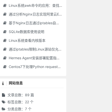
Linux系统awk命令的应用：查找文本文件中最长行
通过分析Nginx日志实现阿里云ESA自动添加黑名单
基于Nginx日志通过iptables自动封禁恶意IP的脚本
SQLite数据库使用说明
Linux系统查看内核版本
通过iptables限制Linux源站仅允许CDN回源IP访问
Hermes Agent安装部署配置指南（含零成本接入方案）
Centos7下处理Python requests库SSL模块不可用问题
网站信息
文章总数：89 篇
标签总数：22 个
分类总数：7 个