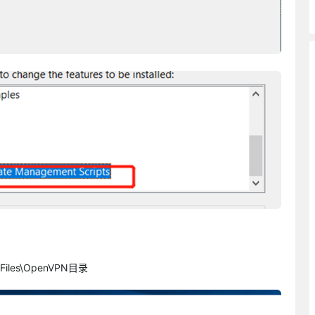
iles\OpenVPN目录