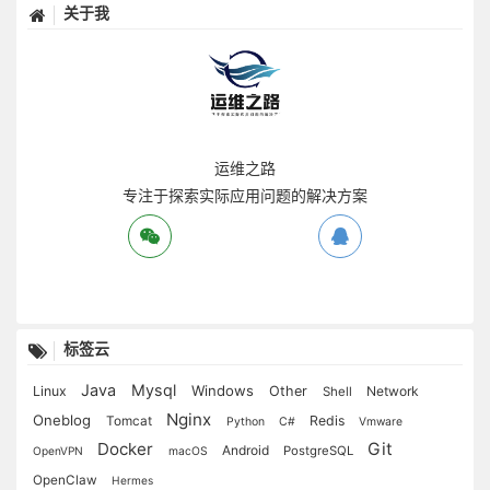
关于我
运维之路
专注于探索实际应用问题的解决方案
标签云
Java
Mysql
Windows
Linux
Other
Network
Shell
Nginx
Oneblog
Redis
Tomcat
Python
C#
Vmware
Docker
Git
Android
PostgreSQL
OpenVPN
macOS
OpenClaw
Hermes