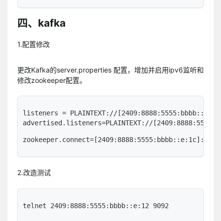
四、kafka
1.配置修改
更改Kafka的server.properties 配置，增加并启用ipv6监听和
修改zookeeper配置。
listeners = PLAINTEXT://[2409:8888:5555:bbbb::e:12]
advertised.listeners=PLAINTEXT://[2409:8888:5555:b
zookeeper.connect=[2409:8888:5555:bbbb::e:1c]:2181
2.改造测试
telnet 2409:8888:5555:bbbb::e:12 9092