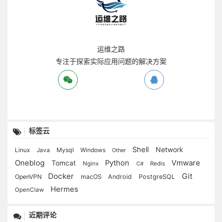
运维之路
专注于探索实际应用问题的解决方案
标签云
Shell
Network
Linux
Mysql
Windows
Java
Other
Oneblog
Vmware
Python
Tomcat
Nginx
Redis
C#
Docker
Git
OpenVPN
macOS
Android
PostgreSQL
Hermes
OpenClaw
近期评论