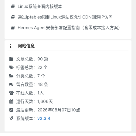
Linux系统查看内核版本
人知名位为乐，不知无名无位之乐为最真；人知饥寒为忧，不知不饥不寒之忧为更甚。
为恶而畏人知，恶中犹有善路；为善而急人知，善处即是恶根。
通过iptables限制Linux源站仅允许CDN回源IP访问
天之机缄不测，抑而伸，伸而抑，皆是播弄英雄、颠倒豪杰处。君子只是逆来顺受，居安思危，天亦无所用其伎俩矣。
Hermes Agent安装部署配置指南（含零成本接入方案）
躁性者火炽，遇物则焚；寡恩者冰清，逢物必杀；凝滞固执者，如死水腐木，生机已绝。俱难建功业而延福祉。
福不可徼，养喜神以为召福之本而已；祸不可避，去杀机以为远祸之方而已。
十语九中未必称奇，一语不中则愆尤骈集；十谋九成未必归功，一谋不成则訾议丛兴。君子所以宁默毋躁，宁拙毋巧。
网站信息
天地之气，暖则生，寒则杀。故性气清冷者，受享亦凉薄；惟和气热心之人，其福亦厚，其泽也长。
文章总数：90 篇
天理路上甚宽，稍游心，胸中便觉广大宏朗；人欲路上甚窄，才寄迹，眼前俱是荆棘泥涂。
一苦一乐相磨练，练极而成福者，其福始久；一疑一信相参勘，勘极而成知者，其知始真。
标签总数：22 个
心不可不虚，虚则义理来居；心不可不实，实则物欲不入。
分类总数：7 个
地之秽者多生物，水之清者常无鱼。故君子当存含垢纳污之量，不可持好洁独行之操。
留言数量：48 条
泛驾之马可就驰驱，跃冶之金终归型范。只一优游不振，便终身无个进步。白沙云：“为人多病未足羞，一生无病是吾忧。”真确论也。
在线人数：
1
人
人只一念贪私，便销刚为柔，塞智为昏，变恩为惨，染洁为污，坏了一生人品。故古人以不贪为宝，所以度越一世。
运行天数：1,606天
耳目见闻为外贼，情欲意识为内贼。只是主人翁惺惺不昧，独坐中堂，贼便化为家人矣。
最后更新：2026年08月07日10点
图未就之功，不如保已成之业；悔既往之失，不如防将来之非。
系统版本：
v2.3.4
气象要高旷而不可疏狂，心思要缜密而不可琐屑，趣味要冲淡而不可偏枯，操守要严明而不可激烈。
风来疏竹，风过而竹不留声；雁度寒潭，雁度而潭不留影。故君子事来而心始现，事去而心随空。
清能有容，仁能善断，明不伤察，直不过矫，是谓蜜饯不甜，海味不咸，才是懿德。