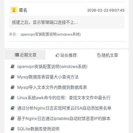
肝受病则目不能视，肾受病则耳不能听；受病于人所不见，必发于人所共见。故君子欲无得罪于昭昭，必先无得罪于冥冥。
匿名
2026-02-23 09:07:45
福莫福于少事，祸莫祸于多心。唯苦事者，方知少事之为福；唯平心者，始知多心之为祸。
处治世宜方，处乱世宜圆，处叔季之世当方圆并用；待善人宜宽，待恶人宜严，待庸众之人当宽严互存。
搭建之后，显示管理端口连接不上...
我有功于人不可念，而过则不可不念；人有恩于我不可忘，而怨则不可不忘。
来自：
openvpn安装配置说明(windows系统)
施恩者，内不见己，外不见人，则斗粟可当万钟之报；利物者，计己之施，责人之报，虽百镒难成一文之功。
人之际遇，有齐有不齐，而能使己独齐乎？己之情理，有顺有不顺，而能使人皆顺乎？以此相观对治，亦是一方便法门。
心地干净方可读书学古，不然见一善行窃以济私，闻一善言假以覆短，是又藉寇兵而赍盗粮矣。
近期文章
站长推荐
随机文章
奢者富而不足，何如俭者贫而有余？能者劳而府怨，何如拙者逸而全真？
读书不见圣贤，如铅椠佣；居官不爱子民，如衣冠盗。讲学不尚躬行，为口头禅；立业不思种德，为眼前花。
openvpn安装配置说明(windows系统)
人心有一部真文章，都被残篇短简封锢了；有一部真鼓吹，都被妖歌艳舞湮没了。学者须扫除外物，直觅本来，才有个真受用。
Mysql数据库表容量大小查询方法
苦心中常得悦心之趣，得意时便生失意之悲。
Mysql导入文本文件内数据到数据库表
富贵名誉，自道德来者，如山林中花，自是舒徐繁衍；自功业来者，如盆槛中花，便有迁徙兴废；若以权力得者，如瓶钵中花，其根不植，其萎可立而待矣。
春至时和，花尚铺一段好色，鸟且啭几句好音。士君子幸列头角，复遇温饱，不思立好言、行好事，虽是在世百年，恰似未生一日。
Linux系统awk命令的应用：查找文本文件中最长行
学者有段兢业的心思，又要有段潇洒的趣味，若一味敛束清苦，是有秋杀无春生，何以发育万物？
通过分析Nginx日志实现阿里云ESA自动添加黑名单
真廉无廉名，立名者正所以为贪；大巧无巧术，用术者乃所以为拙。
欹器以满覆，扑满以空全。故君子宁居无不居有，宁处缺不处完。
基于Nginx日志通过iptables自动封禁恶意IP的脚本
名根未拔者，纵轻千乘甘一瓢，总堕尘情；客气未融者，虽泽四海利万世，终为剩技。
SQLite数据库使用说明
心体光明，暗室中有青天；念头暗昧，白日下有厉鬼。