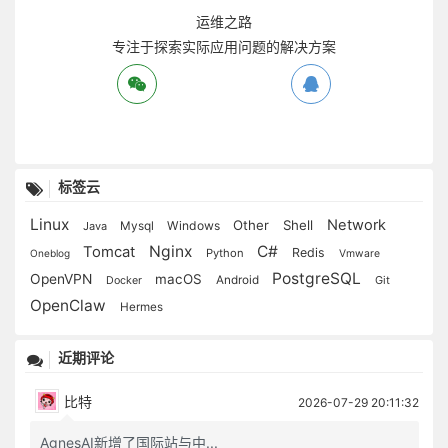
-
面前的田地要放得宽，使人无不平之叹；身后的惠泽要流得久，使人有不匮之思。
运维之路
径路窄处，留一步与人行；滋味浓的，减三分让人尝：此是涉世一极安乐法。
专注于探索实际应用问题的解决方案
专
作人无甚高远事业，摆脱得俗情便入名流；为学无甚增益功夫，减除得物累便超圣境。
交友须带三分侠气，做人要存一点素心。
注
宠利毋居人前，德业毋落人后；受享毋逾分外，修为毋减分中。
于
处世让一步为高，退步即进步的张本；待人宽一分是福，利人实利己的根基。
盖世功劳，当不得一个“矜”字；弥天罪过，当不得一个“悔”字。
探
标签云
完名美节，不宜独任，分些与人，可以远害全身；辱行污名，不宜全推，引些归己，可以韬光养德。
索
事事留个有余不尽的意思，便造物不能忌我，鬼神不能损我。若业必求满，功必求盈者，不生内变，必招外忧。
Linux
Network
Other
Shell
Mysql
Windows
Java
家庭有个真佛，日用有种真道；人能诚心和气、愉色婉言，使父母兄弟间形骸两释、意气交流，胜于调息观心万倍矣。
实
Nginx
C#
Tomcat
Redis
Python
Oneblog
Vmware
好动者云电风灯，嗜寂者死灰槁木；须定云止水中有鸢飞鱼跃气象，才是有道的心体。
PostgreSQL
OpenVPN
macOS
Android
Git
Docker
际
攻人之恶毋太严，要思其堪受；教人之善毋过高，当使其可从。
OpenClaw
Hermes
粪虫至秽，变为蝉而饮露于秋风；腐草无光，化为萤而耀采于夏月。因知洁常自污出，明每从晦生也。
应
矜高居傲，无非客气；降服得客气下，而后正气伸。情欲意识，尽属妄心；消杀得妄心尽，而后真心现。
近期评论
用
饱后思味，则浓淡之境都消；色后思淫，则男女之见尽绝。故人常以事后之悔悟，破临事之痴迷，则性定而动无不正。
居轩冕之中，不可无山林的气味；处林泉之下，须要怀廊庙的经纶。
比特
问
2026-07-29 20:11:32
处世不必邀功，无过便是功；与人不求感德，无怨便是德。
忧勤是美德，太苦则无以适性怡情；澹泊是高风，太枯则无以济人利物。
AgnesAI新增了国际站与中...