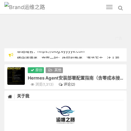
运维之路
Toggle
navigation
栖守道德者，寂寞一时；依阿权势者，凄凉万古。达人观物外之物，思身后之身，宁受一时之寂寞，毋取万古之凄凉。
涉世浅，点染亦浅；历事深，机械亦深。故君子与其练达，不若朴鲁；与其曲谨，不若疏狂。
Hermes
君子之心事，天青日白，不可使人不知；君子之才华，玉韫珠藏，不可使人易知。
原创
其他
势利纷华，不近者为洁，近之而不染者尤洁；智械机巧，不知者为高，知之而不用者为尤高。
-
Hermes Agent安装部署配置指南（含零成本接入方案）
耳中常闻逆耳之言，心中常有拂心之事，才是进德修行的砥石。若言言悦耳，事事快心，便把此生埋在鸩毒中矣。
浏览(1,313)
评论(2)
运
疾风怒雨，禽鸟戚戚；霁日光风，草木欣欣。可见天地不可一日无和气，人心不可一日无喜神。
关于我
肥醲辛甘非真味，真味只是淡；神奇卓异非至人，至人只是常。
维
天地寂然不动，而气机无息稍停；日月昼夜奔驰，而贞明万古不易。故君子闲时要有吃紧的心思，忙处要有悠闲的趣味。
之
夜深人静，独坐观心，始觉妄穷而真独露，每于此中得大机趣；既觉真现而妄难逃，又于此中得大惭忸。
恩里由来生害，故快意时须早回头；败后或反成功，故拂心处莫便放手。
路
藜口苋肠者，多冰清玉洁；衮衣玉食者，甘卑膝奴颜。盖志以淡泊明，而节从肥甘丧也。