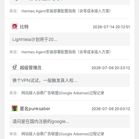
题
事穷势蹙之人，当原其初心；功成行满之士，要观其末路。
的
来自：
Hermes Agent安装部署配置指南（含零成本接入方案）
富贵家宜宽厚而反忌刻，是富贵而贫贱其行矣，如何能享？聪明人宜敛藏而反炫耀，是聪明而愚懵其病矣，如何能不败？
居卑而后知登高之为危，处晦而后知向明之太霭；守静而后知好动之过劳，养默而后知多言之为躁。
解
比特
2026-07-14 20:12:51
放得功名富贵之心下，便可脱凡；放得道德仁义之心下，才可入圣。
决
利欲未尽害心，意见乃害心之蟊贼；声色未必障道，聪明乃障道之藩屏。
LightVela计划将于20...
人情反覆，世路崎岖。行不去处，须知退一步之法；行得去处，务加让三分之功。
方
待小人不难于严，而难于不恶；待君子不难于恭，而难于有礼。
来自：
Hermes Agent安装部署配置指南（含零成本接入方案）
案
宁守浑噩而黜聪明，留些正气还天地；宁谢纷华而甘澹泊，遗个清白在乾坤。
降魔者先自降心，心伏则群魔退听；驭横者先驭此气，气平则外横不侵。
超级管理员
2026-07-06 20:33:12
教弟子如养闺女，最要严出入、谨交游。若一接近匪人，是清净田中下一不净的种子，便终身难植嘉禾矣。
换个VPN试试，一般触发真人校...
欲路上事，毋乐其便而姑为染指，一染指便深入万仞；理路上事，毋惮其难而稍为退步，一退步便远隔千山。
念头浓者，自待厚，待人亦厚，处处皆浓；念头淡者，自待薄，待人亦薄，事事皆淡。故君子居常嗜好，不可太浓艳，亦不宜太枯寂。
来自：
网站接入谷歌广告联盟(Google Adsense)过程记录
彼富我仁，彼爵我义，君子固不为君相所牢笼；人定胜天，志一动气，君子亦不受造化之陶铸。
立身不高一步立，如尘里振衣，泥中濯足，如何超达？处世不退一步处，如飞蛾投烛，羝羊触藩，如何安乐？
匿名punksaber
2026-07-06 20:03:12
学者要收拾精神，并归一路。如修德而留意于事功名誉，必无实诣；读书而寄兴于吟咏风雅，定不深心。
请问是在国内注册的google...
人人有个大慈悲，维摩、屠刽无二心也；处处有种真趣味，金屋、茅檐非两地也。只是欲闭情封，当面错过，便咫尺千里矣。
进德修道，要个木石的念头，若一有欣羡，便趋欲境；济世经邦，要段云水的趣味，若一有贪著，便堕危机。
来自：
网站接入谷歌广告联盟(Google Adsense)过程记录
吉人无论作用安详，即梦寐神魂无非和气；凶人无论行事狠戾，即声音笑语浑是杀机。