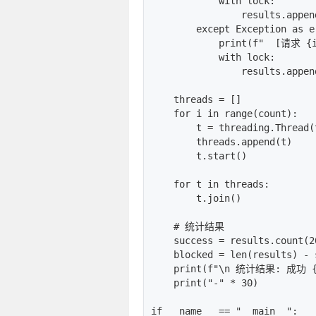
            with lock:

                results.append
        except Exception as e:
            print(f"  [请求 {i
            with lock:

                results.append
    threads = []

    for i in range(count):

        t = threading.Thread(
        threads.append(t)

        t.start()

    for t in threads:

        t.join()

    # 统计结果

    success = results.count(20
    blocked = len(results) - s
    print(f"\n 统计结果: 成功 {
    print("-" * 30)

if __name__ == "__main__":
