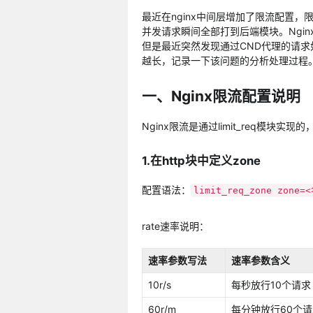
最近在nginx中间层增加了限流配置，限流方
并发请求瞬间全部打到后端模块。Ngi
但是最近突然发现通过CND代理的请
越长，记录一下该问题的分析处理过程
一、Nginx限流配置说明
Nginx限流是通过limit_req模
1.在http块中定义zone
配置语法：
limit_req_zone
zone=
rate速率说明：
速率参数写法
速率参数含义
10r/s
每秒放行10个请求
60r/m
每分钟放行60个