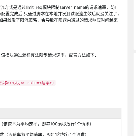
式是通过limit_req模块限制server_name的请求速率，防止
nx配置完成后,只通过脚本在本地并发测试限流生效后就没关注了，
求如果触发了限流策略，会导致在限速内通过的请求响应时间越来
。
块实现的，该模块通过漏桶算法限制请求速率，配置方法如下：
<名称>:<大小> rate=<速率>;
（该速率为平均速率，即每100毫秒放行1个请求）
请求（该速率为平均速率，即每1秒放行1个请求）