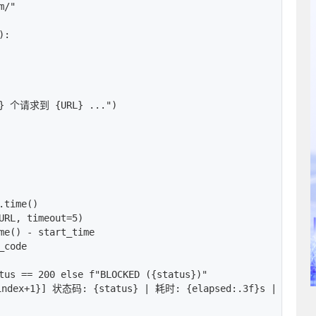
/"

:

} 个请求到 {URL} ...")

time()

URL, timeout=5)

me() - start_time

code

tus == 200 else f"BLOCKED ({status})"

index+1}] 状态码: {status} | 耗时: {elapsed:.3f}s | {msg}")