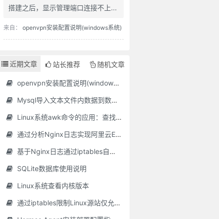
搭建之后，显示管理端口连接不上...
来自：
openvpn安装配置说明(windows系统)
近期文章
站长推荐
随机文章
openvpn安装配置说明(windows系统)
Mysql导入文本文件内数据到数据库表
Linux系统awk命令的应用：查找文本文件中最长行
通过分析Nginx日志实现阿里云ESA自动添加黑名单
基于Nginx日志通过iptables自动封禁恶意IP的脚本
SQLite数据库使用说明
Linux系统查看内核版本
通过iptables限制Linux源站仅允许CDN回源IP访问