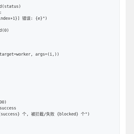
(status)



ndex+1}] 错误: {e}")

(0)

target=worker, args=(i,))

0)

uccess

success} 个, 被拦截/失败 {blocked} 个")
