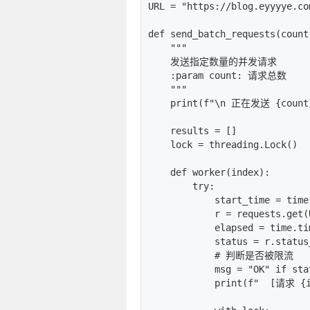
URL = "https://blog.eyyyye.com
def send_batch_requests(count)
    """

    发送指定数量的并发请求

    :param count: 请求总数

    """

    print(f"\n 正在发送 {count
    results = []

    lock = threading.Lock()

    def worker(index):

        try:

            start_time = time.
            r = requests.get(
            elapsed = time.ti
            status = r.status_
            # 判断是否被限流

            msg = "OK" if sta
            print(f"  [请求 {