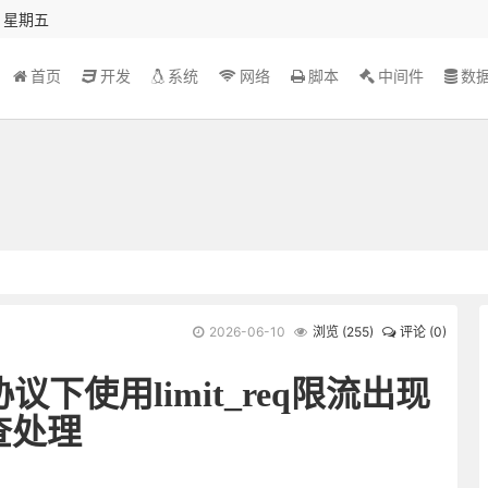
秒 星期五
首页
开发
系统
网络
脚本
中间件
数
2026-06-10
浏览 (
255
)
评论 (0)
2协议下使用limit_req限流出现
查处理